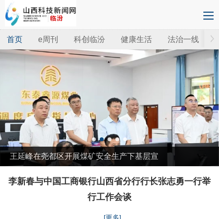
首页
e周刊
科创临汾
健康生活
法治一线
临汾北高速公司：这场硬笔书法比赛超
有“墨”力
李新春与中国工商银行山西省分行行长张志勇一行举
行工作会谈
[更多]
...