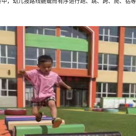
奏中，幼儿按路线蜿蜒而有序进行跑、跳、跨、爬、钻